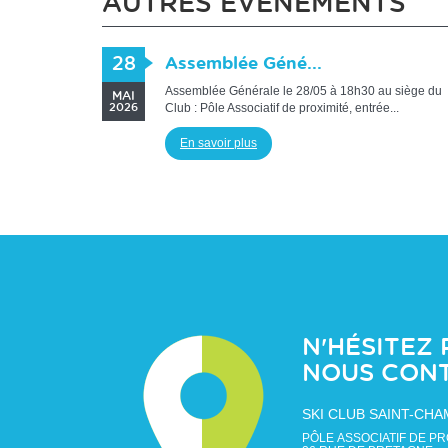
AUTRES ÉVÉNEMENTS
28
Assemblée Géné...
Assemblée Générale le 28/05 à 18h30 au siège du
MAI
Club : Pôle Associatif de proximité, entrée...
2026
En savoir plus
N'HÉSITEZ 
NOUS CON
SKI CLUB SAINT-CH
PÔLE ASSOCIATIF DE PR