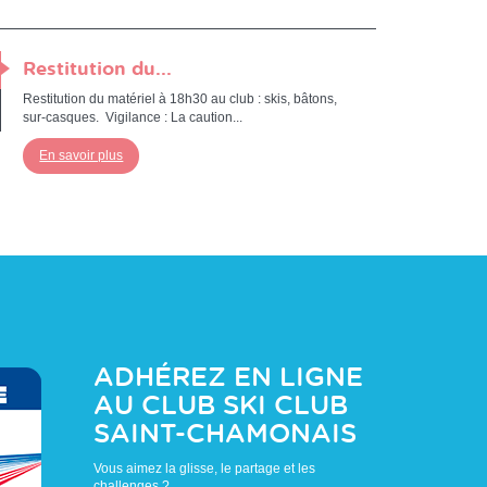
Restitution du...
Restitution du matériel à 18h30 au club : skis, bâtons,
sur-casques. Vigilance : La caution...
En savoir plus
ADHÉREZ EN LIGNE
AU CLUB
SKI CLUB
SAINT-CHAMONAIS
Vous aimez la glisse, le partage et les
challenges ?