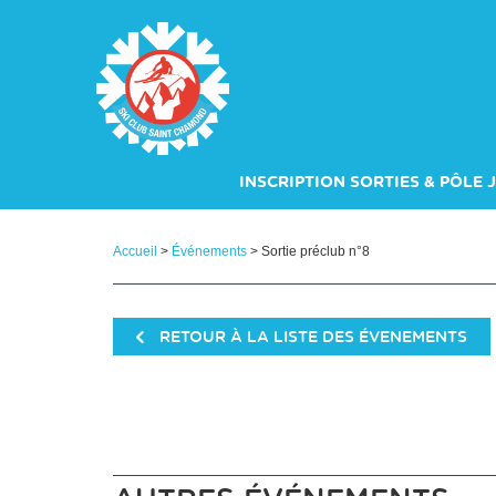
Panneau de gestion des cookies
INSCRIPTION SORTIES & PÔLE 
Accueil
>
Événements
> Sortie préclub n°8
RETOUR À LA LISTE DES ÉVENEMENTS