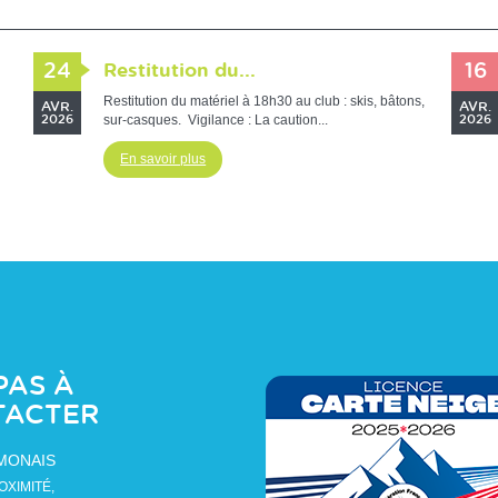
24
Restitution du...
16
Restitution du matériel à 18h30 au club : skis, bâtons,
AVR.
AVR.
sur-casques. Vigilance : La caution...
2026
2026
En savoir plus
PAS À
TACTER
AMONAIS
OXIMITÉ,