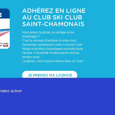
ADHÉREZ EN LIGNE
AU CLUB
SKI CLUB
SAINT-CHAMONAIS
Vous aimez la glisse, le partage et les
challenges ?
C'est le moment d'adhérer à notre club !
Demandez simplement votre Licence Carte
Neige et profitez d'avantages exclusifs toute
l'année. Convivilité et découverte sont au
rendez-vous.
La glisse, c'est toujours mieux dans un club !
JE PRENDS MA LICENCE
haitez activer
de confidentialité
Mentions légales
Contact