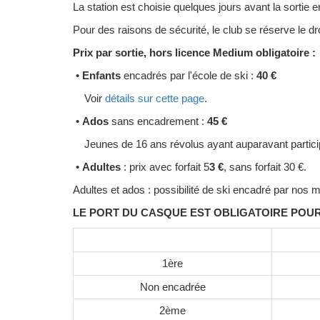
La station est choisie quelques jours avant la sortie 
Pour des raisons de sécurité, le club se réserve le droi
Prix par sortie, hors licence Medium obligatoire :
•
Enfants
encadrés par l'école de ski :
40 €
Voir
détails sur cette page
.
•
Ados
sans encadrement :
45 €
Jeunes de 16 ans révolus ayant auparavant participé
•
Adultes
: prix avec forfait 5
3 €
, sans forfait 30 €.
Adultes et ados : possibilité de ski encadré par nos
LE PORT DU CASQUE EST OBLIGATOIRE POUR LE
1ère
Non encadrée
2ème