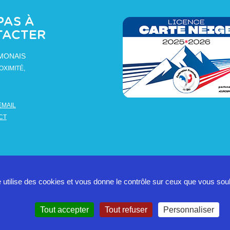
PAS À
TACTER
AMONAIS
OXIMITÉ,
EMAIL
CT
e utilise des cookies et vous donne le contrôle sur ceux que vous sou
Tout accepter
Tout refuser
Personnaliser
Politique 