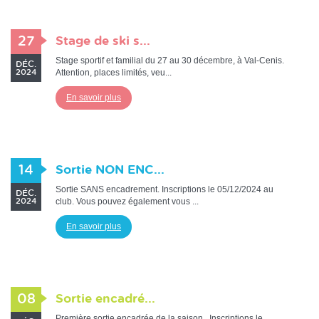
27
Stage de ski s...
Stage sportif et familial du 27 au 30 décembre, à Val-Cenis.
DÉC.
Attention, places limités, veu...
2024
En savoir plus
14
Sortie NON ENC...
Sortie SANS encadrement. Inscriptions le 05/12/2024 au
DÉC.
club. Vous pouvez également vous ...
2024
En savoir plus
08
Sortie encadré...
Première sortie encadrée de la saison. Inscriptions le