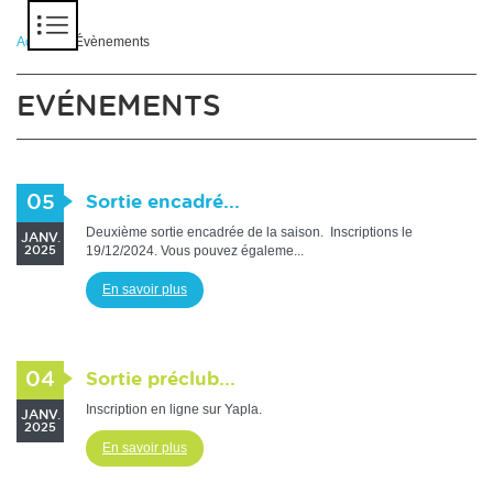
Panneau de gestion des cookies
Accueil
> Évènements
EVÉNEMENTS
05
Sortie encadré...
Deuxième sortie encadrée de la saison. Inscriptions le
JANV.
19/12/2024. Vous pouvez égaleme...
2025
En savoir plus
04
Sortie préclub...
Inscription en ligne sur Yapla.
JANV.
2025
En savoir plus