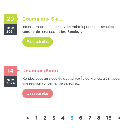
20
Bourse aux Ski...
Incontournable pour renouveler votre équipement, avec les
NOV.
conseils de nos spécialistes. Rendez-vo...
2024
En savoir plus
14
Réunion d'info...
Rendez-vous au siège du club, place Île de France, à 18h, pour
NOV.
une réunion concernant la saison à...
2024
En savoir plus
(current)
<
1
2
3
4
5
6
7
8
16
>