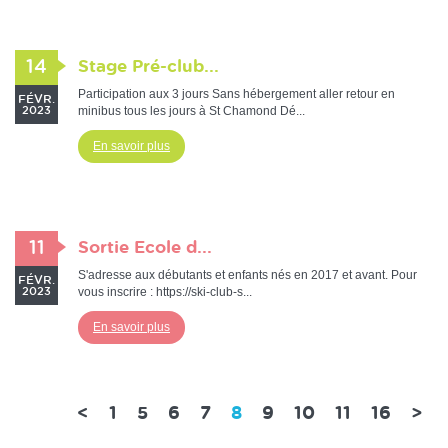
14
Stage Pré-club...
Participation aux 3 jours Sans hébergement aller retour en
FÉVR.
minibus tous les jours à St Chamond Dé...
2023
En savoir plus
11
Sortie Ecole d...
S'adresse aux débutants et enfants nés en 2017 et avant. Pour
FÉVR.
vous inscrire : https://ski-club-s...
2023
En savoir plus
(current)
<
1
5
6
7
8
9
10
11
16
>